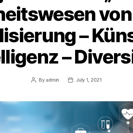
eitswesen von
lisierung – Kün
lligenz – Divers
By
admin
July 1, 2021
Post
Post
author
date