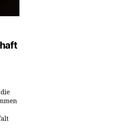
haft
 die
timmen
alt