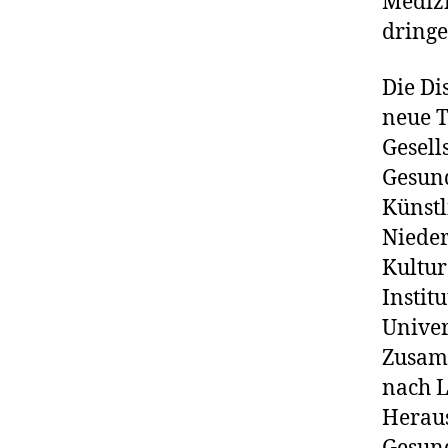
Mediz
dringe
Die Di
neue T
Gesells
Gesund
Künstl
Nieder
Kultur
Instit
Univer
Zusamm
nach 
Heraus