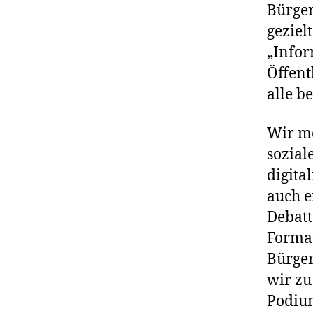
Bürger
geziel
„Infor
Öffent
alle be
Wir mö
sozial
digita
auch e
Debatt
Format
Bürger
wir zu
Podium