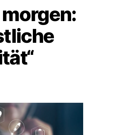
 morgen:
stliche
ität“