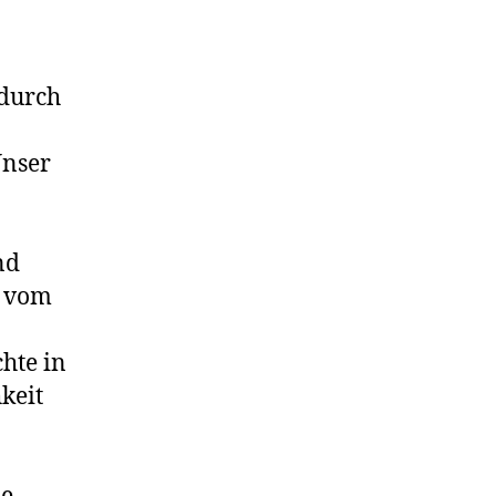
 durch
„Unser
nd
z vom
hte in
keit