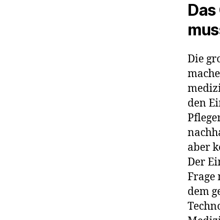
Das
muss
Die gr
machen
medizi
den Ei
Pflege
nachha
aber k
Der Ei
Frage 
dem ge
Techno