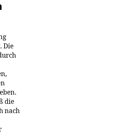
n
ng
. Die
durch
en,
en
ieben.
ß die
h nach
r