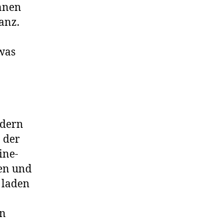
innen
tanz.
 was
ndern
n der
ine-
en und
 laden
in