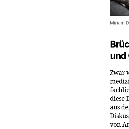
Miriam 
Brüc
und 
Zwar w
medizi
fachli
diese 
aus de
Diskus
von An