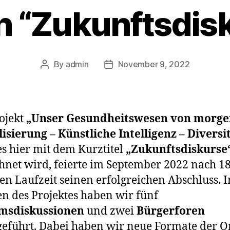
n “Zukunftsdis
By
admin
November 9, 2022
Post
Post
author
date
ojekt
„Unser Gesundheitswesen von morge
lisierung – Künstliche Intelligenz – Diversit
s hier mit dem Kurztitel
„Zukunftsdiskurse
hnet wird, feierte im September 2022 nach 1
n Laufzeit seinen erfolgreichen Abschluss. 
 des Projektes haben wir fünf
msdiskussionen
und zwei
Bürgerforen
eführt. Dabei haben wir neue Formate der O