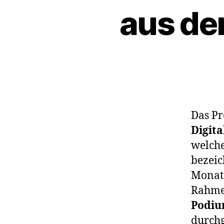
aus de
Das Pr
Digita
welche
bezeic
Monate
Rahmen
Podiu
durchg