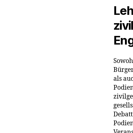
Leh
ziv
Eng
Sowohl
Bürge
als au
Podien
zivilg
gesell
Debatt
Podien
Verans