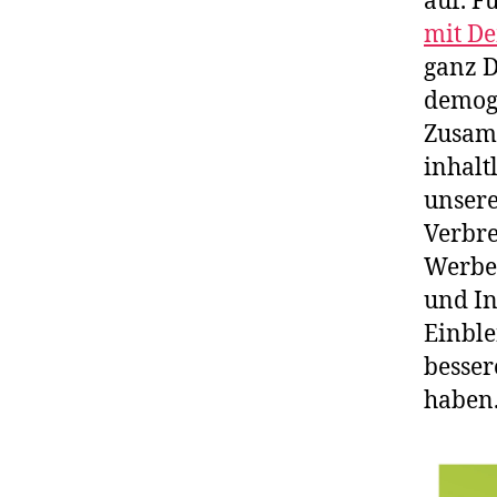
auf. F
mit D
ganz 
demogr
Zusam
inhalt
unsere
Verbre
Werbes
und In
Einble
besser
haben