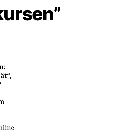
kursen”
n:
ät“,
“
8
Im
nline-