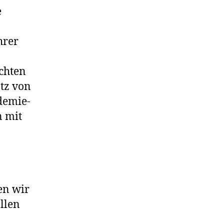
e
hrer
chten
tz von
ndemie-
n mit
en wir
llen