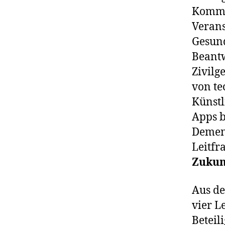
Kommun
Verans
Gesund
Beant
Zivilg
von te
Künstl
Apps b
Demenz
Leitfra
Zukun
Aus de
vier L
Beteil