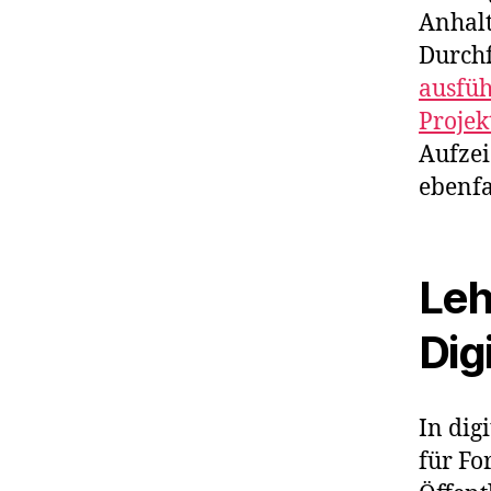
Anhalt
Durchf
ausfüh
Projek
Aufzei
ebenfa
Leh
Dig
In dig
für Fo