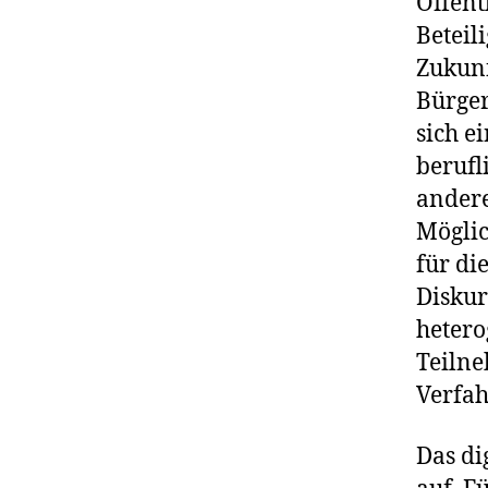
Öffent
Beteil
Zukunf
Bürger
sich e
berufl
andere
Möglic
für di
Diskur
heter
Teilne
Verfa
Das di