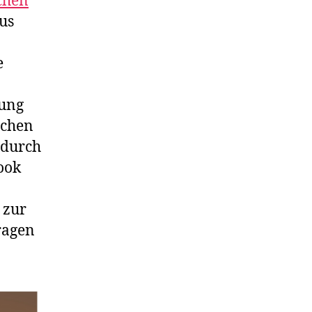
chen
us
e
bung
ichen
 durch
ook
 zur
ragen