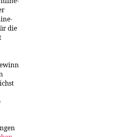
nline-
er
ine-
ür die
t
 Gewinn
n
ichst
e
ungen