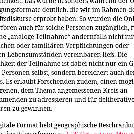
lichkeit. Das wurde besonders während der O
igungsformate deutlich, die wir im Rahmen d
tsdiskurse erprobt haben. So wurden die Onl
foren auch für solche Personen zugänglich, f
ine „analoge Teilnahme“ andernfalls nicht mi
ichen oder familiären Verpflichtungen oder
n Lebensumständen vereinbaren ließ. Die
hkeit der Teilnahme ist dabei nicht nur ein
e Personen selbst, sondern bereichert auch de
s. Es erlaubt Forschenden zudem, einen mögl
ogenen, dem Thema angemessenen Kreis an
hmenden zu adressieren und für deliberativ
hren zu gewinnen.
gitale Format hebt geographische Beschränk